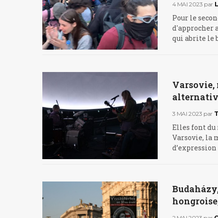
4 MAI 2023
par
Pour le secon
d'approcher a
qui abrite le
Varsovie,
alternati
3 MAI 2023
par
T
Elles font du 
Varsovie, la
d’expression 
Budaházy,
hongroise, 
2 MAI 2023
par
C