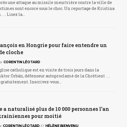
rès une attaque au missile meurtrière contre la ville de
ictimes sont encore sous le choc. Un reportage de Kristina
 . . Lisez la…
ançois en Hongrie pour faire entendre un
de cloche
ar
CORENTIN LÉOTARD
glise catholique est en visite de trois jours dans la
ktor Orbán, défenseur autoproclamé de la Chrétient . . .
e gratuitement. Inscrivez-vous…
 a naturalisé plus de 10 000 personnes l’an
krainiennes pour moitié
ar
CORENTIN LÉOTARD
ET
HÉLÈNE BIENVENU