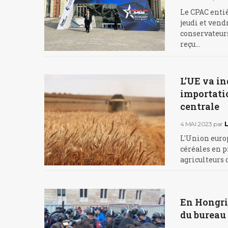
Le CPAC enti
jeudi et vend
conservateurs
reçu…
L’UE va in
importati
centrale
4 MAI 2023
par
L'Union europ
céréales en 
agriculteurs d
En Hongrie
du bureau