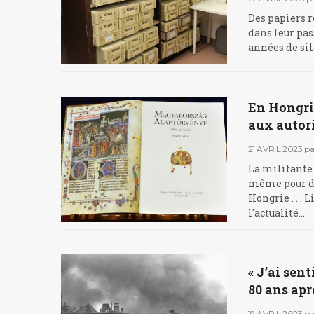
Des papiers r
dans leur pas
années de sil
En Hongri
aux autor
21 AVRIL 2023
pa
La militante 
même pour dé
Hongrie . . . 
l'actualité…
« J’ai sen
80 ans apr
19 AVRIL 2023
pa