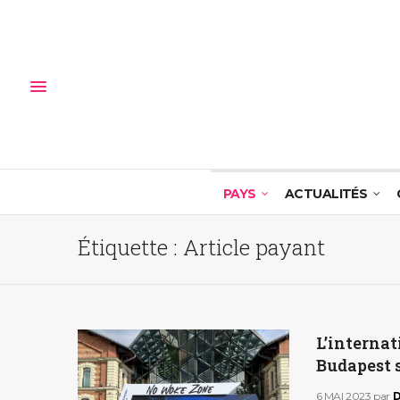
PAYS
ACTUALITÉS
Étiquette :
Article payant
L’internat
Budapest s
6 MAI 2023
par
D