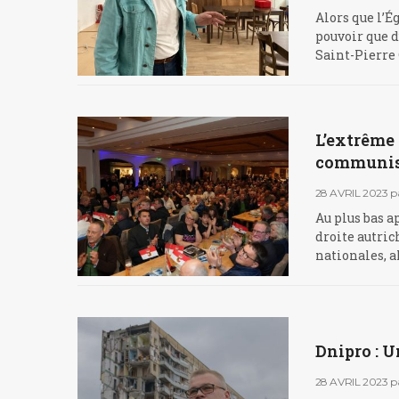
Alors que l’É
pouvoir que d
Saint-Pierre 
L’extrême 
communist
28 AVRIL 2023
p
Au plus bas a
droite autric
nationales, a
Dnipro : U
28 AVRIL 2023
p