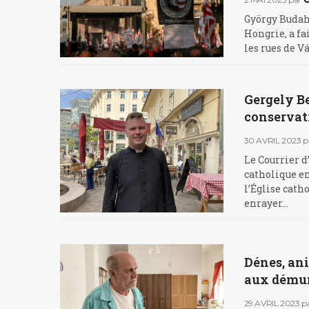
György Budah
Hongrie, a fa
les rues de Vác
Gergely Be
conservat
30 AVRIL 2023
p
Le Courrier d
catholique en
l’Église cath
enrayer…
Dénes, ani
aux dému
29 AVRIL 2023
p