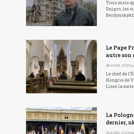
Trois mois ap
Dnipro, les v
Berdynskykh .
Le Pape Fr
autre son 
28 AVRIL 2023
p
Le chef de l’É
Hongrie de Vi
Lisez la suit
La Pologne
dernier, u
25 AVRIL 2023
p