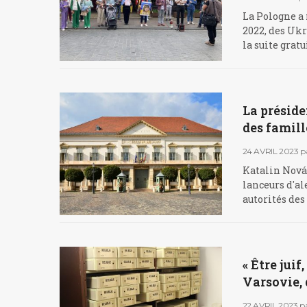
La Pologne a
2022, des Ukr
la suite grat
La préside
des famil
24 AVRIL 2023
p
Katalin Novák
lanceurs d'a
autorités des
« Être juif
Varsovie, 
22 AVRIL 2023
p