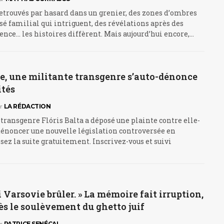
etrouvés par hasard dans un grenier, des zones d’ombres
sé familial qui intriguent, des révélations après des
ence… les histoires diffèrent. Mais aujourd’hui encore,…
e, une militante transgenre s’auto-dénonce
ités
r
LA RÉDACTION
transgenre Flóris Balta a déposé une plainte contre elle-
noncer une nouvelle législation controversée en
Lisez la suite gratuitement. Inscrivez-vous et suivi
ti Varsovie brûler. » La mémoire fait irruption,
ès le soulèvement du ghetto juif
r
PATRICE SENÉCAL