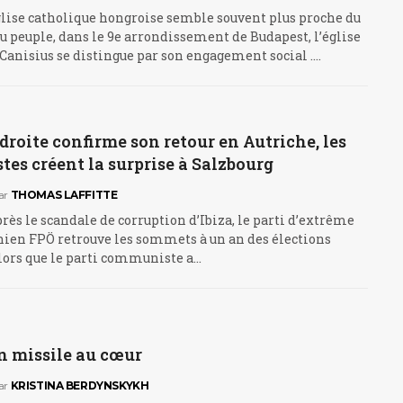
glise catholique hongroise semble souvent plus proche du
u peuple, dans le 9e arrondissement de Budapest, l’église
Canisius se distingue par son engagement social .…
droite confirme son retour en Autriche, les
es créent la surprise à Salzbourg
ar
THOMAS LAFFITTE
près le scandale de corruption d’Ibiza, le parti d’extrême
hien FPÖ retrouve les sommets à un an des élections
lors que le parti communiste a…
n missile au cœur
ar
KRISTINA BERDYNSKYKH