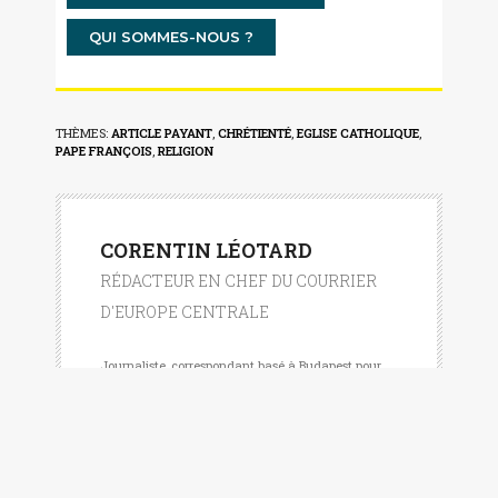
QUI SOMMES-NOUS ?
THÈMES:
ARTICLE PAYANT
,
CHRÉTIENTÉ
,
EGLISE CATHOLIQUE
,
PAPE FRANÇOIS
,
RELIGION
CORENTIN LÉOTARD
RÉDACTEUR EN CHEF DU COURRIER
D'EUROPE CENTRALE
Journaliste, correspondant basé à Budapest pour
plusieurs journaux francophones (La Libre Belgique,
Ouest France, Mediapart).