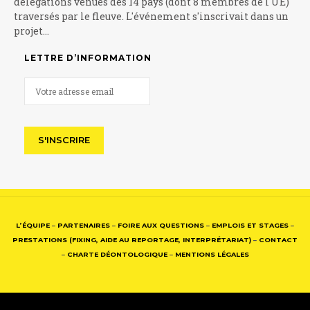
délégations venues des 14 pays (dont 8 membres de l'UE)
traversés par le fleuve. L'événement s'inscrivait dans un
projet…
LETTRE D’INFORMATION
L’ÉQUIPE
–
PARTENAIRES
–
FOIRE AUX QUESTIONS
–
EMPLOIS ET STAGES
–
PRESTATIONS (FIXING, AIDE AU REPORTAGE, INTERPRÉTARIAT)
–
CONTACT
–
CHARTE DÉONTOLOGIQUE
–
MENTIONS LÉGALES