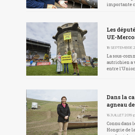
importante co
Les député
UE-Merco
18 SEPTEMBRE 2
La sous-comm
autrichien a 
entre l'Union
Dans la c
agneau de
16 JUILLET 2019
p
Connu dans l
Hongrie de l