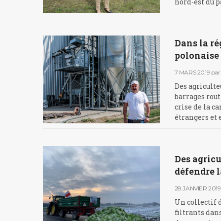
nord-est du p
Dans la ré
polonaise
7 MARS 2019
par
Des agricult
barrages rout
crise de la c
étrangers et 
Des agricu
défendre 
28 JANVIER 2019
Un collectif 
filtrants dans