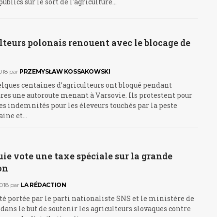
ublics sur le sort de l'agriculture…
lteurs polonais renouent avec le blocage de
018
par
PRZEMYSŁAW KOSSAKOWSKI
lques centaines d’agriculteurs ont bloqué pendant
res une autoroute menant à Varsovie. Ils protestent pour
s indemnités pour les éleveurs touchés par la peste
aine et…
ie vote une taxe spéciale sur la grande
on
018
par
LA RÉDACTION
été portée par le parti nationaliste SNS et le ministère de
, dans le but de soutenir les agriculteurs slovaques contre