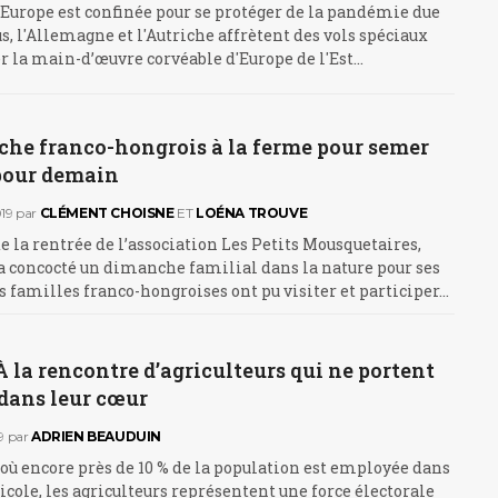
l'Europe est confinée pour se protéger de la pandémie due
s, l'Allemagne et l'Autriche affrètent des vols spéciaux
r la main-d’œuvre corvéable d'Europe de l'Est…
he franco-hongrois à la ferme pour semer
 pour demain
19
par
CLÉMENT CHOISNE
ET
LOÉNA TROUVE
de la rentrée de l’association Les Petits Mousquetaires,
 concocté un dimanche familial dans la nature pour ses
familles franco-hongroises ont pu visiter et participer…
À la rencontre d’agriculteurs qui ne portent
 dans leur cœur
9
par
ADRIEN BEAUDUIN
où encore près de 10 % de la population est employée dans
ricole, les agriculteurs représentent une force électorale