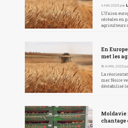
4 MAI 2023
par
L'Union europ
céréales en 
agriculteurs d
En Europe 
met les ag
18 AVRIL 2023
pa
La réorientat
mer Noire ver
déstabilisé le
Moldavie : 
chantage 