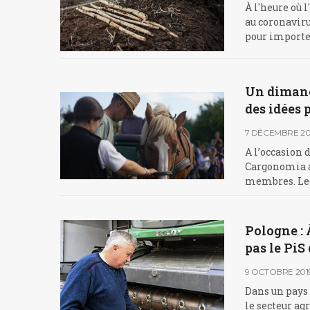
À l'heure où 
au coronaviru
pour importe
Un dimanc
des idées
7 DÉCEMBRE 20
A l’occasion 
Cargonomia a
membres. Les 
Pologne : 
pas le PiS
9 OCTOBRE 201
Dans un pays 
le secteur ag