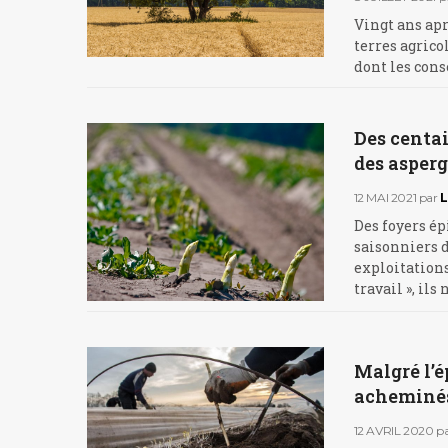
Vingt ans apr
terres agrico
dont les cons
Des centai
des asper
12 MAI 2021
par
Des foyers ép
saisonniers d
exploitations
travail », ils 
Malgré l’é
acheminés 
12 AVRIL 2020
p