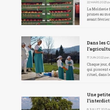
22 MARS 2023
p
La Moldavie f
prunes au mo
avant févrie
Dans les C
l’agricult
17 JUIN 2022
par
Chaque jour, 
qui picorent 
rituel, dans l
Une petite
l’interdic
8 JUILLET 2021
p