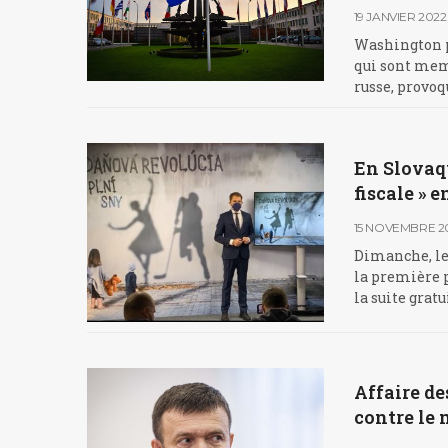
19 JANVIER 2022
Washington pr
qui sont mem
russe, provoq
En Slovaqu
fiscale » 
15 NOVEMBRE 2
Dimanche, le
la première pa
la suite grat
Affaire de
contre le