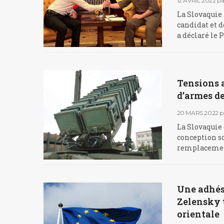
12 AVRIL 2022
pa
La Slovaquie 
candidat et 
a déclaré le
Tensions a
d’armes de
20 MARS 2022
p
La Slovaquie 
conception so
remplacement 
Une adhési
Zelensky t
orientale