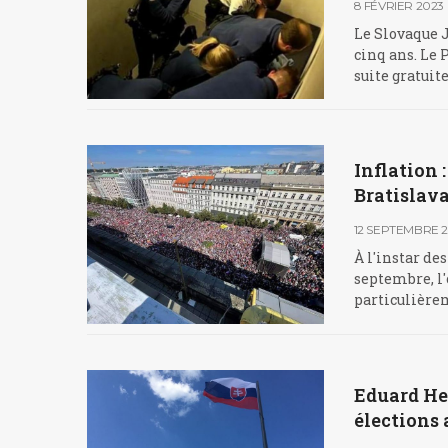
8 FÉVRIER 2023
Le Slovaque J
cinq ans. Le 
suite gratuit
Inflation 
Bratislav
12 SEPTEMBRE 
À l'instar de
septembre, l'
particulièreme
Eduard Heg
élections 