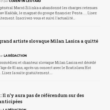
21
par
CORENTIN LÉOTARD
 général Maroš Žilinka a abandonné les charges retenues
av Haščák, le magnat du groupe financier Penta . . . Lisez
uitement. Inscrivez-vous et suivi l'actualité…
 grand artiste slovaque Milan Lasica a quitté
ar
LA RÉDACTION
 comédien et chanteur slovaque Milan Lasica est décédé
âge de 81 ans, après un concert avec le Bratislava Hot
 . Lisez la suite gratuitement.…
: Il n’y aura pas de référendum sur des
anticipées
ar
LA RÉDACTION