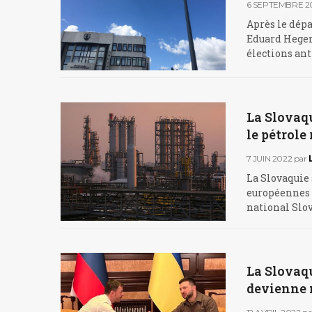
6 SEPTEMBRE 2
Après le dépa
Eduard Heger 
élections anti
La Slovaqu
le pétrole
7 JUIN 2022
par
La Slovaquie 
européennes s
national Slo
La Slovaqu
devienne 