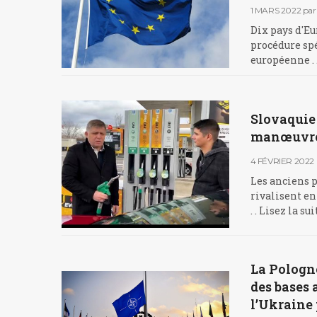
1 MARS 2022
par
Dix pays d'Eu
procédure spé
européenne . 
Slovaquie 
manœuvres
4 FÉVRIER 2022
Les anciens p
rivalisent en
. . Lisez la s
La Pologne
des bases 
l’Ukraine 