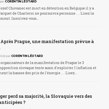
par
CORENTIN LÉOTARD
ozef Chovanec est mort en détention en Belgique il y a
Parquet de Charleroi ne poursuivra personne . . . Lisez la
ement. Inscrivez-vous…
: Après Prague, une manifestation prévue à
a
2022
par
CORENTIN LÉOTARD
s organisateurs de la manifestation de Prague le 3
opposition slovaque tente aussi d'exploiter l'inflation et
nt la hausse des prix de l'énergie . . . Lisez…
er perd sa majorité, la Slovaquie vers des
anticipées ?