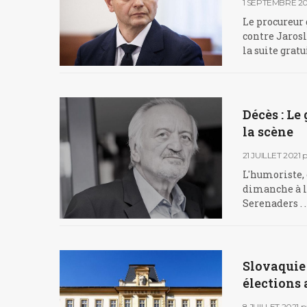
1 SEPTEMBRE 20
Le procureur
contre Jarosl
la suite grat
Décès : Le
la scène
21 JUILLET 2021
p
L'humoriste,
dimanche à l'
Serenaders . .
Slovaquie 
élections 
8 JUILLET 2021
p