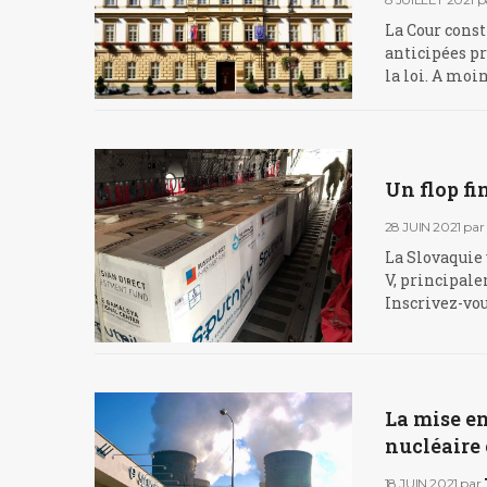
La Cour const
anticipées pr
la loi. A moi
Un flop fi
28 JUIN 2021
par
La Slovaquie 
V, principale
Inscrivez-vou
La mise e
nucléaire 
18 JUIN 2021
par