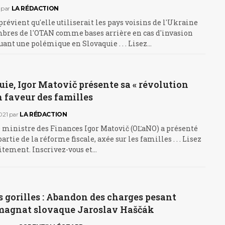
par
LA RÉDACTION
évient qu'elle utiliserait les pays voisins de l'Ukraine
bres de l'OTAN comme bases arrière en cas d'invasion
uant une polémique en Slovaquie . . . Lisez…
ie, Igor Matovič présente sa « révolution
en faveur des familles
021
par
LA RÉDACTION
 ministre des Finances Igor Matovič (OĽaNO) a présenté
rtie de la réforme fiscale, axée sur les familles . . . Lisez
uitement. Inscrivez-vous et…
s gorilles : Abandon des charges pesant
 magnat slovaque Jaroslav Haščák