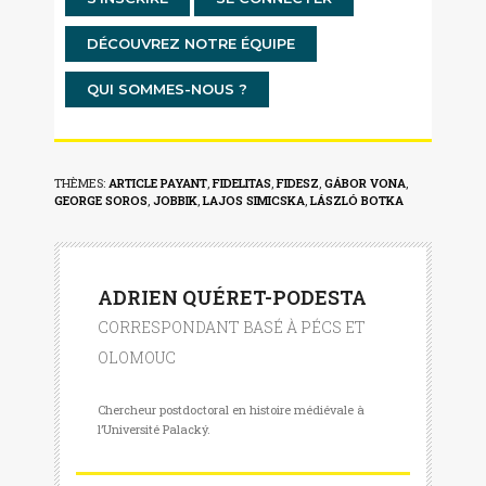
DÉCOUVREZ NOTRE ÉQUIPE
QUI SOMMES-NOUS ?
THÈMES:
ARTICLE PAYANT
,
FIDELITAS
,
FIDESZ
,
GÁBOR VONA
,
GEORGE SOROS
,
JOBBIK
,
LAJOS SIMICSKA
,
LÁSZLÓ BOTKA
ADRIEN QUÉRET-PODESTA
CORRESPONDANT BASÉ À PÉCS ET
OLOMOUC
Chercheur postdoctoral en histoire médiévale à
l’Université Palacký.