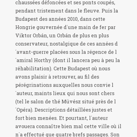
chaussées défoncées et ses ponts coupés,
pendant tristement dans le fleuve. Puis la
Budapest des années 2010, dans cette
Hongrie gouvernée d´une main de fer par
Viktor Orbán, un Orbán de plus en plus
conservateur, nostalgique de ces années d
´avant-guerre placées sous la régence de l
´amiral Horthy (dont il lancera peu à peu la
réhabilitation). Cette Budapest où nous
avons plaisir à retrouver, au fil des
pérégrinations auxquelles nous convie l
´auteur, maints lieux qui nous sont chers
(tel le salon de thé Müvész situé près de l
´Opéra). Descriptions détaillées justes et
fort bien menées. Et pourtant, l´auteur
avouera connaître bien mal cette ville où il
n´a effectué que quatre brefs passages. Son