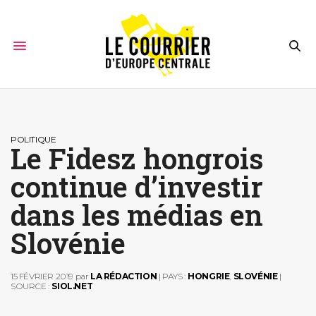
POLITIQUE
Le Fidesz hongrois
continue d’investir
dans les médias en
Slovénie
15 FÉVRIER 2019
par
LA RÉDACTION
| PAYS :
HONGRIE
,
SLOVÉNIE
|
SOURCE :
SIOL.NET