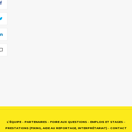
L’ÉQUIPE
–
PARTENAIRES
–
FOIRE AUX QUESTIONS
–
EMPLOIS ET STAGES
–
PRESTATIONS (FIXING, AIDE AU REPORTAGE, INTERPRÉTARIAT)
–
CONTACT