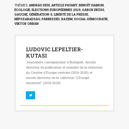
THÈMES:
ANDRÁS DÉSI
,
ARTICLE PAYANT
,
BENOÎT HAMON
,
ÉCOLOGIE
,
ELECTIONS EUROPÉENNES 2019
,
GÁBOR ERŐSS
,
GAUCHE
,
GÉNÉRATION-S
,
LIBERTÉ DE LA PRESSE
,
NÉPSZABADSÁG
,
PÁRBESZED
,
RAZEM
,
SOCIAL-DÉMOCRATIE
,
VIKTOR ORBÁN
LUDOVIC LEPELTIER-
KUTASI
Journaliste, correspondant à Budapest. Ancien
directeur de publication et membre de la rédaction
du Courrier d'Europe centrale (2016-2020) et
ancien directeur de la collection "L'Europe
excentrée" (2018-2020).