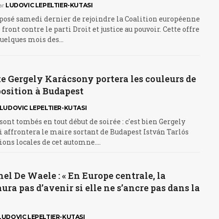
ar
LUDOVIC LEPELTIER-KUTASI
posé samedi dernier de rejoindre la Coalition européenne
front contre le parti Droit et justice au pouvoir. Cette offre
quelques mois des…
te Gergely Karácsony portera les couleurs de
position à Budapest
LUDOVIC LEPELTIER-KUTASI
 sont tombés en tout début de soirée : c'est bien Gergely
 affrontera le maire sortant de Budapest István Tarlós
tions locales de cet automne.…
l De Waele : « En Europe centrale, la
ura pas d’avenir si elle ne s’ancre pas dans la
LUDOVIC LEPELTIER-KUTASI