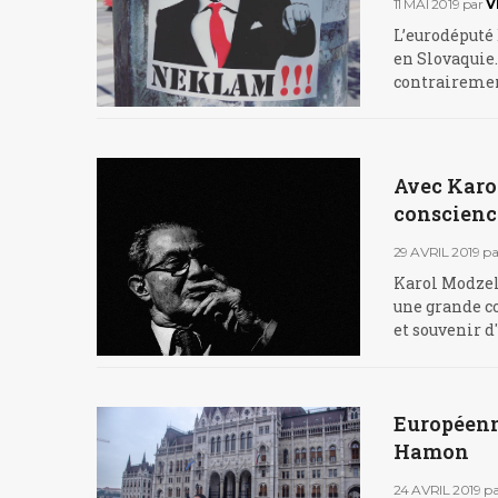
11 MAI 2019
par
V
L’eurodéputé 
en Slovaquie.
contrairement
Avec Karo
conscienc
29 AVRIL 2019
pa
Karol Modzele
une grande c
et souvenir 
Européenne
Hamon
24 AVRIL 2019
pa