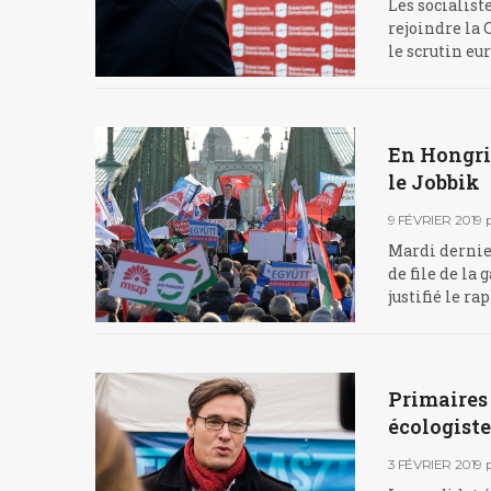
Les socialist
rejoindre la 
le scrutin eu
En Hongrie
le Jobbik
9 FÉVRIER 2019
Mardi dernier
de file de l
justifié le r
Primaires 
écologiste
3 FÉVRIER 2019