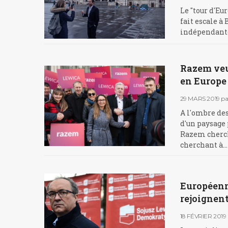
Le "tour d'Eu
fait escale à
indépendant
Razem veu
en Europe
29 MARS 2019
pa
A l'ombre des
d'un paysage 
Razem cherche
cherchant à…
Européenne
rejoignent
18 FÉVRIER 2019