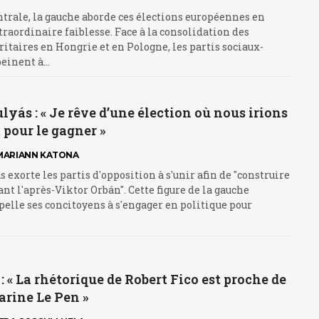
trale, la gauche aborde ces élections européennes en
traordinaire faiblesse. Face à la consolidation des
itaires en Hongrie et en Pologne, les partis sociaux-
einent à…
yás : « Je rêve d’une élection où nous irions
pour le gagner »
MARIANN KATONA
 exorte les partis d'opposition à s'unir afin de "construire
t l'après-Viktor Orbán". Cette figure de la gauche
elle ses concitoyens à s'engager en politique pour
 : « La rhétorique de Robert Fico est proche de
arine Le Pen »