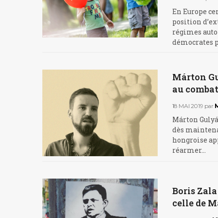
En Europe cen
position d’ex
régimes autor
démocrates p
Márton Gul
au combat 
18 MAI 2019
par
Márton Gulyás
dès maintenan
hongroise app
réarmer…
Boris Zala
celle de M