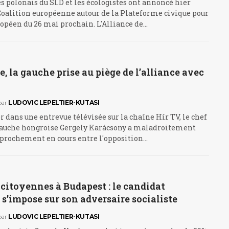
es polonais du SLD et les écologistes ont annoncé hier
Coalition européenne autour de la Plateforme civique pour
ropéen du 26 mai prochain. L'Alliance de…
, la gauche prise au piège de l’alliance avec
par
LUDOVIC LEPELTIER-KUTASI
 dans une entrevue télévisée sur la chaîne Hír TV, le chef
a gauche hongroise Gergely Karácsony a maladroitement
approchement en cours entre l'opposition…
citoyennes à Budapest : le candidat
 s’impose sur son adversaire socialiste
par
LUDOVIC LEPELTIER-KUTASI