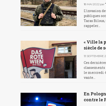
18 MAI 2022
par
L’invasion de
publiques occ
Taras Bilous,
rappeler…
« Ville la
siècle de 
13 SEPTEMBRE 2
Ces dernière
classements i
le mercredi 
vante…
En Pologne
contre le 