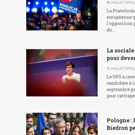
18 JUILLET 2019
La Plateforme
européenne qu
l'opposition 
du…
La social
pour deven
14 JUILLET 2019
Le SPÖ a inv
candidate à l
septembre pr
pour rattrap
Pologne : 
Biedroń pe