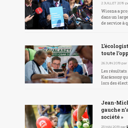
2 JUILLET 2019
p
Wiosna a pro
dans un large 
de service à 
L’écologis
toute l’op
26 JUIN 2019
par
Les résultats
Karácsony qui
lors des élec
Jean-Miche
gauche n’a
société »
23 MAI 2019
par