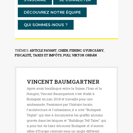
DÉCOUVREZ NOTRE ÉQUIPE
QUI SOMMES-NOUS ?
THÈMES:
ARTICLE PAYANT
,
CHIEN
,
FERENC GYURCSÁNY
,
FISCALITÉ, TAXES ET IMPÔTS
,
PULI
,
VIKTOR ORBÁN
VINCENT BAUMGARTNER
Après avoir bourlingué entre la Suisse, l'Iran et la
Hongrie, Vincent Baumgartner s'est établi à
Budapest en juin 2018 et travaille pour une
ambassade. Passionné par l'histoire locale,
l'architecture et l'urbanisme, il a créé "Budapest
Téglái" qui vise à documenter les graffiti anciens
gravés dans les briques et "Buildings Tell Tales" qui
à pour but de faire découvrir Budapest et d'autres
villes d'Europe centrale sous un angle différent.