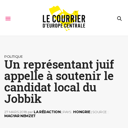
POLITIQUE
Un représentant juif
appelle à soutenir le
candidat local du
Jobbik
27 MARS 2018
par
LA RÉDACTION
| PAYS :
HONGRIE
| SOURCE :
MAGYAR NEMZET