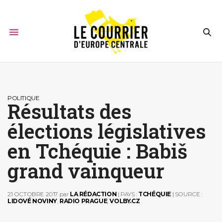
POLITIQUE
Résultats des
élections législatives
en Tchéquie : Babiš
grand vainqueur
21 OCTOBRE 2017
par
LA RÉDACTION
| PAYS :
TCHÉQUIE
| SOURCE :
LIDOVÉ NOVINY
,
RADIO PRAGUE
,
VOLBY.CZ