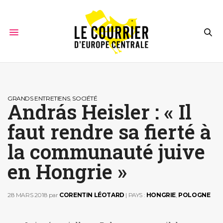
GRANDS ENTRETIENS
,
SOCIÉTÉ
András Heisler : « Il
faut rendre sa fierté à
la communauté juive
en Hongrie »
28 MARS 2018
par
CORENTIN LÉOTARD
| PAYS :
HONGRIE
,
POLOGNE