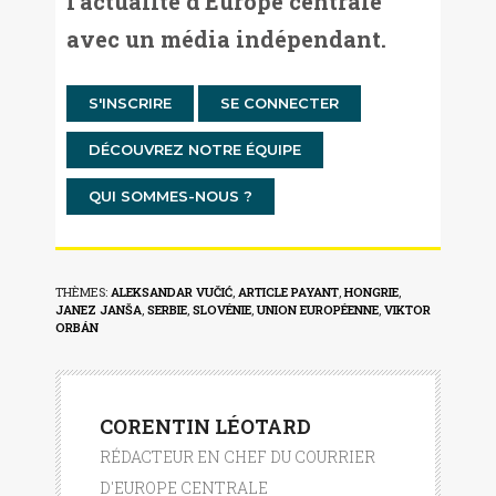
l'actualité d'Europe centrale
avec un média indépendant.
S'INSCRIRE
SE CONNECTER
DÉCOUVREZ NOTRE ÉQUIPE
QUI SOMMES-NOUS ?
THÈMES:
ALEKSANDAR VUČIĆ
,
ARTICLE PAYANT
,
HONGRIE
,
JANEZ JANŠA
,
SERBIE
,
SLOVÉNIE
,
UNION EUROPÉENNE
,
VIKTOR
ORBÁN
CORENTIN LÉOTARD
RÉDACTEUR EN CHEF DU COURRIER
D'EUROPE CENTRALE