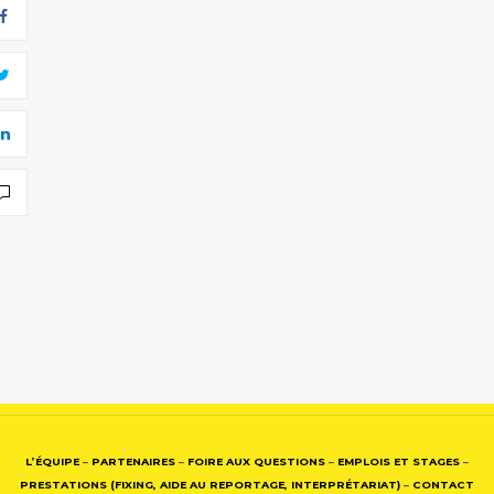
L’ÉQUIPE
–
PARTENAIRES
–
FOIRE AUX QUESTIONS
–
EMPLOIS ET STAGES
–
PRESTATIONS (FIXING, AIDE AU REPORTAGE, INTERPRÉTARIAT)
–
CONTACT