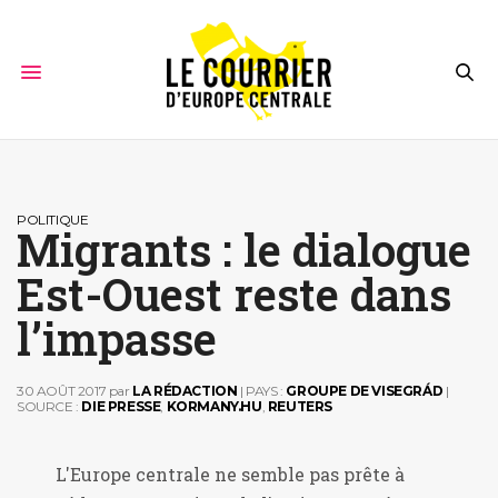
POLITIQUE
Migrants : le dialogue
Est-Ouest reste dans
l’impasse
30 AOÛT 2017
par
LA RÉDACTION
| PAYS :
GROUPE DE VISEGRÁD
|
SOURCE :
DIE PRESSE
,
KORMANY.HU
,
REUTERS
L'Europe centrale ne semble pas prête à