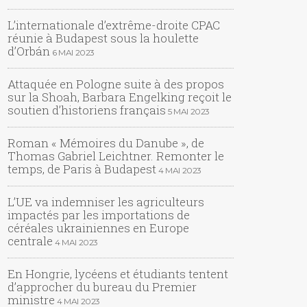
L’internationale d’extrême-droite CPAC
réunie à Budapest sous la houlette
d’Orbán
6 MAI 2023
Attaquée en Pologne suite à des propos
sur la Shoah, Barbara Engelking reçoit le
soutien d’historiens français
5 MAI 2023
Roman « Mémoires du Danube », de
Thomas Gabriel Leichtner. Remonter le
temps, de Paris à Budapest
4 MAI 2023
L’UE va indemniser les agriculteurs
impactés par les importations de
céréales ukrainiennes en Europe
centrale
4 MAI 2023
En Hongrie, lycéens et étudiants tentent
d’approcher du bureau du Premier
ministre
4 MAI 2023