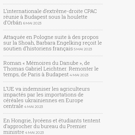
L’internationale d’extrême-droite CPAC
réunie à Budapest sous la houlette
d’Orbán
6 MAI 2023
Attaquée en Pologne suite à des propos
sur la Shoah, Barbara Engelking reçoit le
soutien d’historiens français
5 MAI 2023
Roman « Mémoires du Danube », de
Thomas Gabriel Leichtner. Remonter le
temps, de Paris à Budapest
4 MAI 2023
L’UE va indemniser les agriculteurs
impactés par les importations de
céréales ukrainiennes en Europe
centrale
4 MAI 2023
En Hongrie, lycéens et étudiants tentent
d’approcher du bureau du Premier
ministre
4 MAI 2023