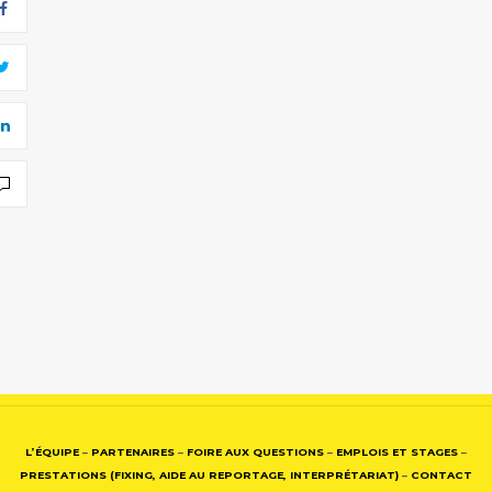
L’ÉQUIPE
–
PARTENAIRES
–
FOIRE AUX QUESTIONS
–
EMPLOIS ET STAGES
–
PRESTATIONS (FIXING, AIDE AU REPORTAGE, INTERPRÉTARIAT)
–
CONTACT