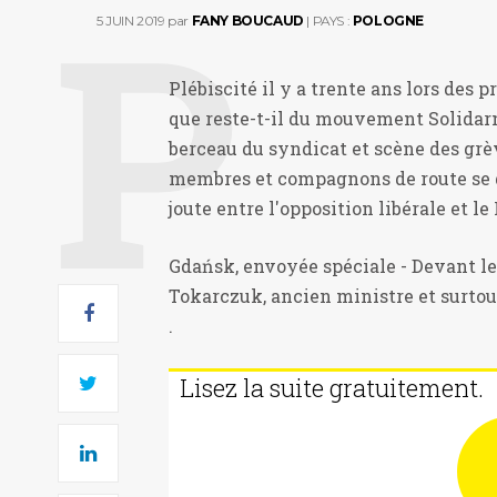
5 JUIN 2019
par
FANY BOUCAUD
| PAYS :
POLOGNE
Plébiscité il y a trente ans lors des p
que reste-t-il du mouvement Solidar
berceau du syndicat et scène des grèv
membres et compagnons de route se d
joute entre l'opposition libérale et l
Gdańsk, envoyée spéciale - Devant le
Tokarczuk, ancien ministre et surtout 
.
Lisez la suite gratuitement.