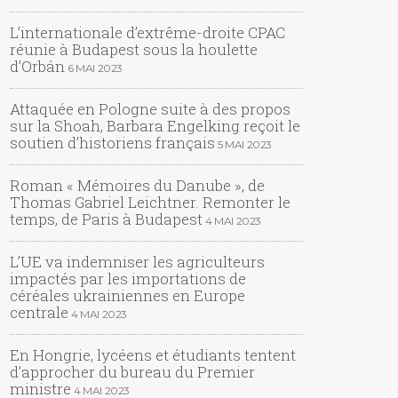
L’internationale d’extrême-droite CPAC
réunie à Budapest sous la houlette
d’Orbán
6 MAI 2023
Attaquée en Pologne suite à des propos
sur la Shoah, Barbara Engelking reçoit le
soutien d’historiens français
5 MAI 2023
Roman « Mémoires du Danube », de
Thomas Gabriel Leichtner. Remonter le
temps, de Paris à Budapest
4 MAI 2023
L’UE va indemniser les agriculteurs
impactés par les importations de
céréales ukrainiennes en Europe
centrale
4 MAI 2023
En Hongrie, lycéens et étudiants tentent
d’approcher du bureau du Premier
ministre
4 MAI 2023