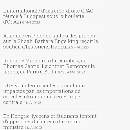
L’internationale d’extrême-droite CPAC
réunie à Budapest sous la houlette
d’Orbán
6 MAI 2023
Attaquée en Pologne suite à des propos
sur la Shoah, Barbara Engelking reçoit le
soutien d’historiens français
5 MAI 2023
Roman « Mémoires du Danube », de
Thomas Gabriel Leichtner. Remonter le
temps, de Paris à Budapest
4 MAI 2023
L’UE va indemniser les agriculteurs
impactés par les importations de
céréales ukrainiennes en Europe
centrale
4 MAI 2023
En Hongrie, lycéens et étudiants tentent
d’approcher du bureau du Premier
ministre
4 MAI 2023