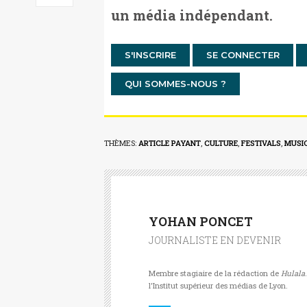
un média indépendant.
S'INSCRIRE
SE CONNECTER
QUI SOMMES-NOUS ?
THÈMES:
ARTICLE PAYANT
,
CULTURE
,
FESTIVALS
,
MUSI
YOHAN PONCET
JOURNALISTE EN DEVENIR
Membre stagiaire de la rédaction de
Hulala
l'Institut supérieur des médias de Lyon.