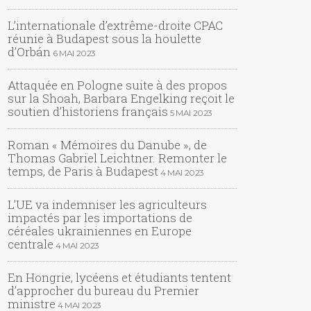
L’internationale d’extrême-droite CPAC
réunie à Budapest sous la houlette
d’Orbán
6 MAI 2023
Attaquée en Pologne suite à des propos
sur la Shoah, Barbara Engelking reçoit le
soutien d’historiens français
5 MAI 2023
Roman « Mémoires du Danube », de
Thomas Gabriel Leichtner. Remonter le
temps, de Paris à Budapest
4 MAI 2023
L’UE va indemniser les agriculteurs
impactés par les importations de
céréales ukrainiennes en Europe
centrale
4 MAI 2023
En Hongrie, lycéens et étudiants tentent
d’approcher du bureau du Premier
ministre
4 MAI 2023