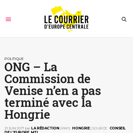
POLITIQUE
ONG – La
Commission de
Venise n’en a pas
terminé avec la
Hongrie
21 JUIN 2017
par
LA RÉDACTION
| PAYS :
HONGRIE
| SOURCE :
CONSEIL
DE L'EUROPE
,
MTI