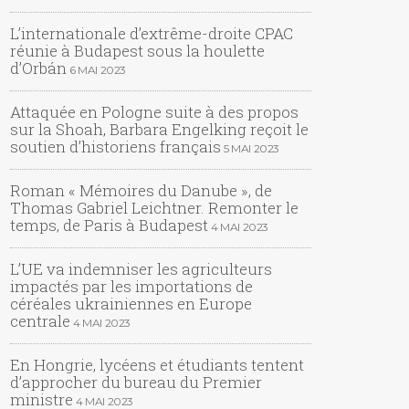
L’internationale d’extrême-droite CPAC
réunie à Budapest sous la houlette
d’Orbán
6 MAI 2023
Attaquée en Pologne suite à des propos
sur la Shoah, Barbara Engelking reçoit le
soutien d’historiens français
5 MAI 2023
Roman « Mémoires du Danube », de
Thomas Gabriel Leichtner. Remonter le
temps, de Paris à Budapest
4 MAI 2023
L’UE va indemniser les agriculteurs
impactés par les importations de
céréales ukrainiennes en Europe
centrale
4 MAI 2023
En Hongrie, lycéens et étudiants tentent
d’approcher du bureau du Premier
ministre
4 MAI 2023