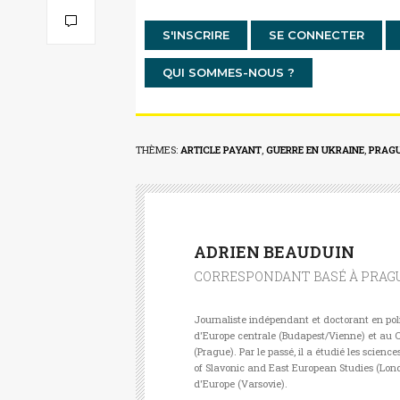
S'INSCRIRE
SE CONNECTER
QUI SOMMES-NOUS ?
THÈMES:
ARTICLE PAYANT
,
GUERRE EN UKRAINE
,
PRAG
ADRIEN BEAUDUIN
CORRESPONDANT BASÉ À PRAG
Journaliste indépendant et doctorant en poli
d'Europe centrale (Budapest/Vienne) et au C
(Prague). Par le passé, il a étudié les scienc
of Slavonic and East European Studies (Londr
d'Europe (Varsovie).