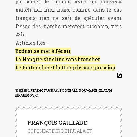
pu semer le trouble avec un nouveau
match nul hier, mais, comme dans le cas
français, rien ne sert de spéculer avant
l’issue des matchs mercredi prochain, vers
23h.
Articles liés :
Bodnar se met à l’écart
La Hongrie s’incline sans broncher
Le Portugal met la Hongrie sous pression
THÈMES:
FERENC PUSKÁS
,
FOOTBALL
,
ROUMANIE
,
ZLATAN
IBRAHIMOVIĆ
FRANÇOIS GAILLARD
COFONDATEUR DE HULALA ET