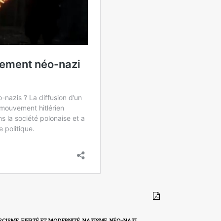
SCISME
,
FIERTÉ ET MODERNITÉ
,
NAZISME
,
NÉO-NAZI