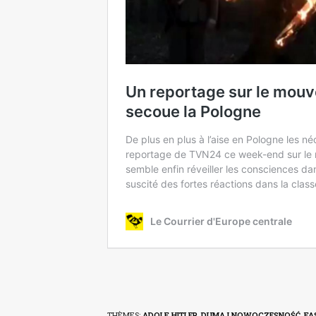
THÈMES:
ADOLF HITLER
,
DUMA I NOWOCZESNOŚĆ
,
FA