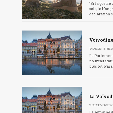
"Si la guerre
soit, la Hong
déclaration s
Voïvodine
19 DÉCEMBRE 2
Le Parlement 
nouveau statu
plus tôt. Par
La Voïvod
9 DÉCEMBRE 2
La semaine de