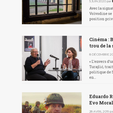
5 JUIN 2020
par
Avec la signat
Voïvodine se 
position priv
Cinéma : B
trou de la
8 DÉCEMBRE 20
« L’envers d’
Turajlić, tra
politique de 
en…
Eduardo Ró
Evo Moral
28 AVRIL 2019
pa