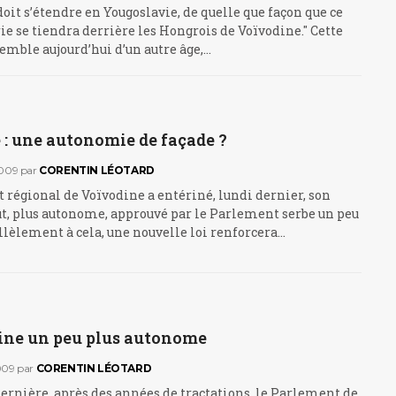
 doit s’étendre en Yougoslavie, de quelle que façon que ce
rie se tiendra derrière les Hongrois de Voïvodine." Cette
emble aujourd’hui d’un autre âge,…
 : une autonomie de façade ?
009
par
CORENTIN LÉOTARD
régional de Voïvodine a entériné, lundi dernier, son
t, plus autonome, approuvé par le Parlement serbe un peu
allèlement à cela, une nouvelle loi renforcera…
ine un peu plus autonome
009
par
CORENTIN LÉOTARD
rnière, après des années de tractations, le Parlement de