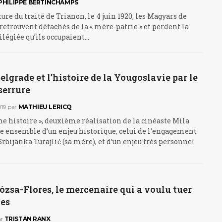
PHILIPPE BERTINCHAMPS
ure du traité de Trianon, le 4 juin 1920, les Magyars de
retrouvent détachés de la « mère-patrie » et perdent la
ilégiée qu’ils occupaient…
elgrade et l’histoire de la Yougoslavie par le
 serrure
19
par
MATHIEU LERICQ
une histoire », deuxième réalisation de la cinéaste Mila
ite ensemble d’un enjeu historique, celui de l’engagement
Srbijanka Turajlić (sa mère), et d’un enjeu très personnel
zsa-Flores, le mercenaire qui a voulu tuer
es
r
TRISTAN RANX