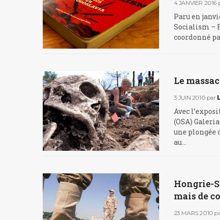
4 JANVIER 2016
Paru en janvi
Socialism – R
coordonné par
Le massac
3 JUIN 2010
par
Avec l’exposi
(OSA) Galeria
une plongée d
au…
Hongrie-Se
mais de c
23 MARS 2010
p