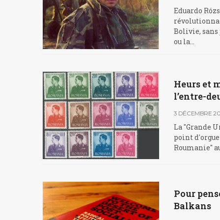
Eduardo Rózsa
révolutionnai
Bolivie, san
ou la…
Heurs et 
l’entre-de
3 DÉCEMBRE 20
La "Grande Un
point d'orgue
Roumanie" au
Pour pense
Balkans