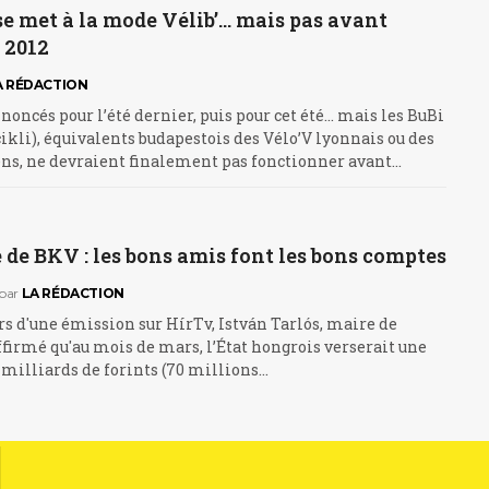
e met à la mode Vélib’… mais pas avant
 2012
A RÉDACTION
noncés pour l’été dernier, puis pour cet été... mais les BuBi
ikli), équivalents budapestois des Vélo’V lyonnais ou des
ens, ne devraient finalement pas fonctionner avant…
de BKV : les bons amis font les bons comptes
par
LA RÉDACTION
rs d'une émission sur HírTv, István Tarlós, maire de
ffirmé qu'au mois de mars, l’État hongrois verserait une
milliards de forints (70 millions…