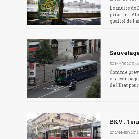
Le maire de B
priorités. Al
qualité de l'a
Sauvetage 
30 MARS 2012
p
Comme prévu,
à la compagni
de l'Etat pou
BKV : Term
27 JANVIER 2012