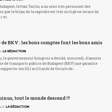
udapest, István Tarlós, a un sens très personnel des
ors que le bilan de la capitale est très mitigé en terme de
ir et…
de BKV : les bons comptes font les bons amis
ar
LA RÉDACTION
 le gouvernement hongrois a décidé, mercredi, d'assurer
e de transports publics de Budapest (BKV) une garantie
r supporter ses 63,1 milliards de forints de…
inus, tout le monde descend !?
par
LA RÉDACTION