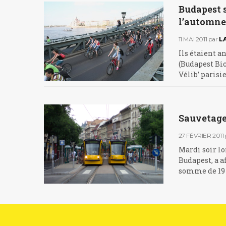
Budapest s
l’automne
11 MAI 2011
par
L
Ils étaient an
(Budapest Bic
Vélib’ parisi
Sauvetage 
27 FÉVRIER 2011
Mardi soir lo
Budapest, a a
somme de 19 