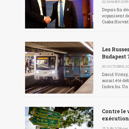
22 JANVIER 2019
Depuis fin dé
organisent de
Csaba Horváth
Les Russes
Budapest 
30 OCTOBRE 20
Dávid Vitézy,
aurait été dé
Index.hu. Un 
Contre le 
exécution
23 JUIN 2016
par