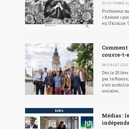
20 OCTOBRE 2
Professeur au
« fixeuse » p
en Ukraine. U
Comment la
couvre-t-e
28 JUILLET 2022
Dès le 25 fév
par la Russie
s’est mobilis
sociales…
Médias : l
indépend