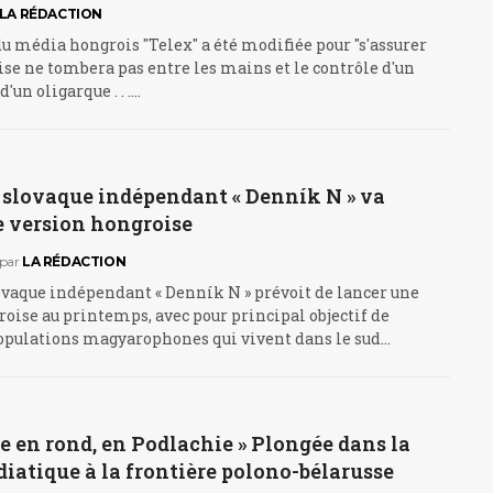
LA RÉDACTION
du média hongrois "Telex" a été modifiée pour "s'assurer
ise ne tombera pas entre les mains et le contrôle d'un
d'un oligarque . . .…
l slovaque indépendant « Denník N » va
e version hongroise
par
LA RÉDACTION
ovaque indépendant « Denník N » prévoit de lancer une
oise au printemps, avec pour principal objectif de
populations magyarophones qui vivent dans le sud…
e en rond, en Podlachie » Plongée dans la
iatique à la frontière polono-bélarusse