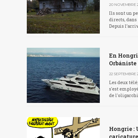
20 NOVEMBRE 2
Ils sont un pe
directs, dans
Depuis l’arri
En Hongrie
Orbániste
22 SEPTEMBRE 
Les deux tél
s'est employ
de l'oligarchi
Hongrie :
caricature