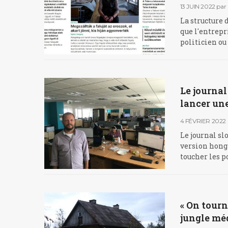
13 JUIN 2022
par
La structure 
que l'entrepr
politicien ou 
Le journa
lancer un
4 FÉVRIER 2022
Le journal sl
version hongr
toucher les 
« On tourn
jungle méd