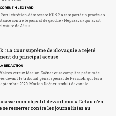
CORENTIN LÉOTARD
 Parti chrétien-démocrate KDNP a remporté un procès en
ance contre le journal de gauche « Népszava » qui avait
icature de Jésus . .…
 : La Cour suprême de Slovaquie a rejeté
ment du principal accusé
LA RÉDACTION
faires véreux Marian Kočner et sa complice présumée
és devant le tribunal pénal spécial de Pezinok, qui les a
 septembre 2020. Marian Kočner traduit devant le…
fracassé mon objectif devant moi ». L’étau n’en
e se resserrer contre les journalistes au