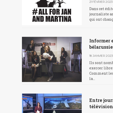
21 FÉVRIER 2023
Dans cet édito
journaliste a
qui ont chan
Informer e
bélarussi
18 JANVIER 2023
Ils sont nomb
exercer libre
Comment les 
la…
Entre jour
télévisio