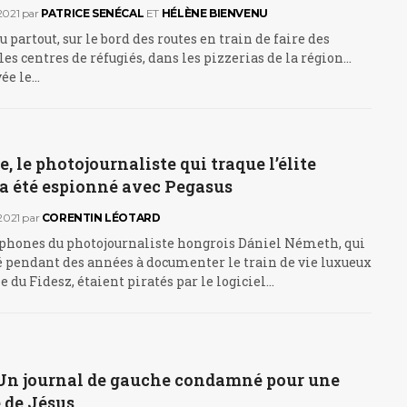
021
par
PATRICE SENÉCAL
ET
HÉLÈNE BIENVENU
u partout, sur le bord des routes en train de faire des
 les centres de réfugiés, dans les pizzerias de la région…
vée le…
, le photojournaliste qui traque l’élite
 a été espionné avec Pegasus
2021
par
CORENTIN LÉOTARD
éphones du photojournaliste hongrois Dániel Németh, qui
é pendant des années à documenter le train de vie luxueux
e du Fidesz, étaient piratés par le logiciel…
 Un journal de gauche condamné pour une
 de Jésus