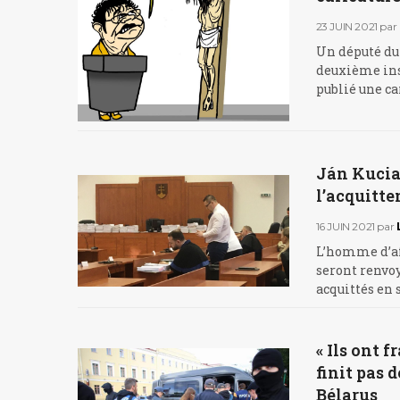
23 JUIN 2021
par
Un député du
deuxième inst
publié une car
Ján Kuciak
l’acquitte
16 JUIN 2021
par
L’homme d’af
seront renvoy
acquittés en
« Ils ont 
finit pas d
Bélarus