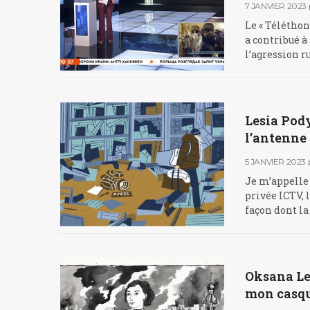
7 JANVIER 2023
Le « Téléthon
a contribué 
l’agression r
Lesia Pody
l’antenne
5 JANVIER 2023
Je m’appelle 
privée ICTV, 
façon dont la
Oksana Leu
mon casque