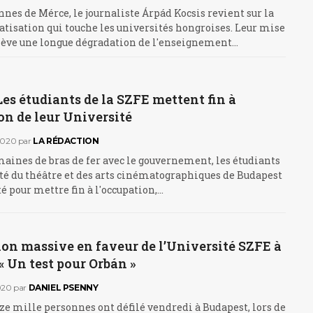
nnes de Mérce, le journaliste Árpád Kocsis revient sur la
atisation qui touche les universités hongroises. Leur mise
hève une longue dégradation de l'enseignement…
Les étudiants de la SZFE mettent fin à
on de leur Université
2020
par
LA RÉDACTION
aines de bras de fer avec le gouvernement, les étudiants
té du théâtre et des arts cinématographiques de Budapest
té pour mettre fin à l'occupation,…
on massive en faveur de l’Université SZFE à
« Un test pour Orbán »
020
par
DANIEL PSENNY
e mille personnes ont défilé vendredi à Budapest, lors de