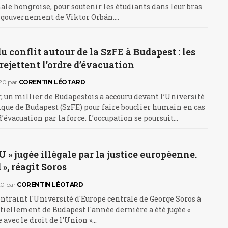
nale hongroise, pour soutenir les étudiants dans leur bras
le gouvernement de Viktor Orbán.…
u conflit autour de la SzFE à Budapest : les
rejettent l’ordre d’évacuation
20
par
CORENTIN LÉOTARD
, un millier de Budapestois a accouru devant l’Université
que de Budapest (SzFE) pour faire bouclier humain en cas
d’évacuation par la force. L’occupation se poursuit…
EU » jugée illégale par la justice européenne.
 », réagit Soros
20
par
CORENTIN LÉOTARD
contraint l'Université d'Europe centrale de George Soros à
rtiellement de Budapest l'année dernière a été jugée «
avec le droit de l’Union »…