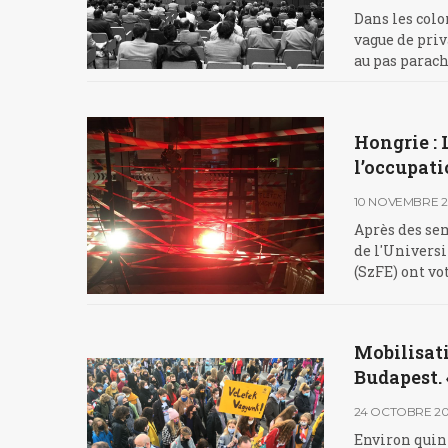
Dans les colo
vague de priv
au pas parac
Hongrie : 
l’occupati
10 NOVEMBRE 
Après des sem
de l'Universi
(SzFE) ont vo
Mobilisati
Budapest. 
24 OCTOBRE 2
Environ quinz