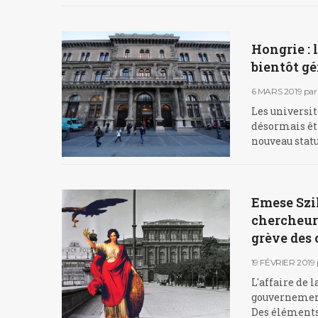
Hongrie : 
bientôt gé
6 MARS 2019
par
Les universit
désormais êtr
nouveau statu
Emese Szil
chercheurs
grève des
19 FÉVRIER 2019
L'affaire de 
gouvernement 
Des éléments 