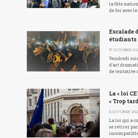
la fête natio
de fer avec 
Escalade d
étudiants 
17 OCTOBRE 20
Vendredi soir
d’art dramati
de tentative 
La « loi C
« Trop tard
6 OCTOBRE 20
La loi qui a 
se retirer pa
incompatible 