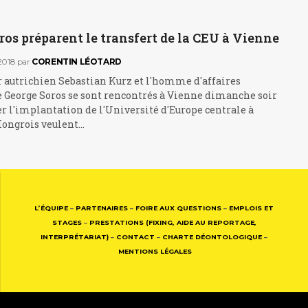
ros préparent le transfert de la CEU à Vienne
2018
par
CORENTIN LÉOTARD
r autrichien Sebastian Kurz et l'homme d'affaires
 George Soros se sont rencontrés à Vienne dimanche soir
r l'implantation de l'Université d'Europe centrale à
Hongrois veulent…
L’ÉQUIPE
–
PARTENAIRES
–
FOIRE AUX QUESTIONS
–
EMPLOIS ET
STAGES
–
PRESTATIONS (FIXING, AIDE AU REPORTAGE,
INTERPRÉTARIAT)
–
CONTACT
–
CHARTE DÉONTOLOGIQUE
–
MENTIONS LÉGALES