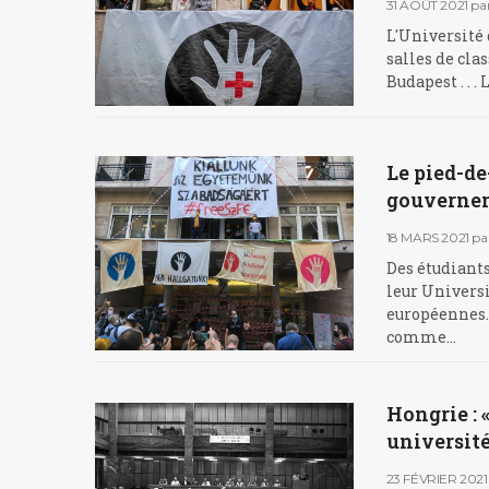
31 AOÛT 2021
pa
L'Université 
salles de clas
Budapest . . . 
Le pied-de
gouverne
18 MARS 2021
pa
Des étudiants
leur Universi
européennes. 
comme…
Hongrie : 
université
23 FÉVRIER 2021